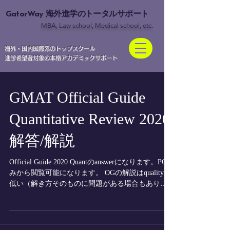
GatorWay
海外進学のトータルサポート
MBA, Law school, Medical school, etc.
​海外・国内国際系のトップスクール
進学希望者対象の本格アカデミックサポート
GMAT Official Guide
Quantitative Review 2020
解答/解説
Official Guide 2020 Quantのanswerになります。PCの
みから閲覧可能になります。 OGの解説はqualityが
低い（解き方そのものに問題がある場合もあり）
為、主に生徒の自習用に作成させて頂きます。OG
は基礎固め and...