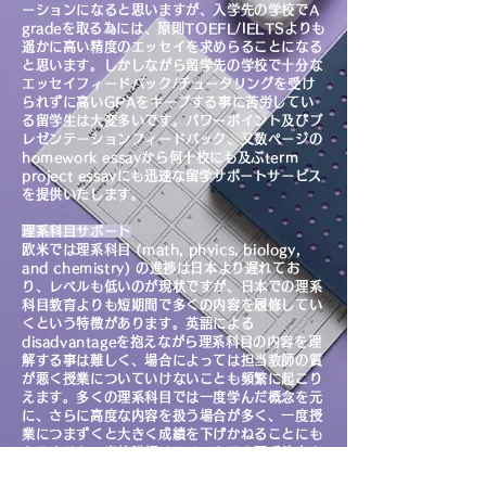
ーションになると思いますが、入学先の学校でA
gradeを取る為には、原則TOEFL/IELTSよりも
遥かに高い精度のエッセイを求めらることになる
と思います。しかしながら留学先の学校で十分な
エッセイフィードバック/チュータリングを受け
られずに高いGPAをキープする事に苦労してい
る留学生は大変多いです。パワーポイント及びプ
レゼンテーションフィードバック、又数ページの
homework essayから何十枚にも及ぶterm
project essayにも迅速な留学サポートサービス
を提供いたします。
理系科目サポート
欧米では理系科目 (math, phyics, biology,
and chemistry) の進捗は日本より遅れてお
り、レベルも低いのが現状ですが、日本での理系
科目教育よりも短期間で多くの内容を履修してい
くという特徴があります。英語による
disadvantageを抱えながら理系科目の内容を理
解する事は難しく、場合によっては担当教師の質
が悪く授業についていけないことも頻繁に起こり
えます。多くの理系科目では一度学んだ概念を元
に、さらに高度な内容を扱う場合が多く、一度授
業につまずくと大きく成績を下げかねることにも
なりません。当校講師はアメリカでの理系教育を
受けているのみならず、日本でも医学部最難関の