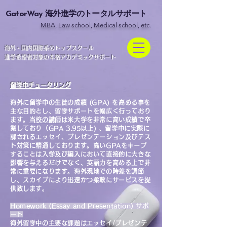
GatorWay
海外進学のトータルサポート
MBA, Law school, Medical school, etc.
​海外・国内国際系のトップスクール
進学希望者対象の本格アカデミックサポート
留学中チュータリング
海外に留学中の生徒の成績 (GPA) を高める事を
主な目的とし、留学サポートを幅広く行っており
ます。
当校の講師
は米大学を非常に高い成績で卒
業しており（GPA 3.95以上) 、留学中に実際に
課されるエッセイ、プレゼンテーション及びテス
ト対策に精通しております。高いGPAをキープ
することは入学及び編入において直接的に大きな
影響を与えるだけでなく、英語力を高める上で非
常に重要になります。海外現地での時差を調節
し、スカイプにより迅速かつ柔軟にサービスを提
供致します。
Homework (Essay and Presentation) サポ
ート
海外留学中の主要な課題はエッセイ/プレゼンテ