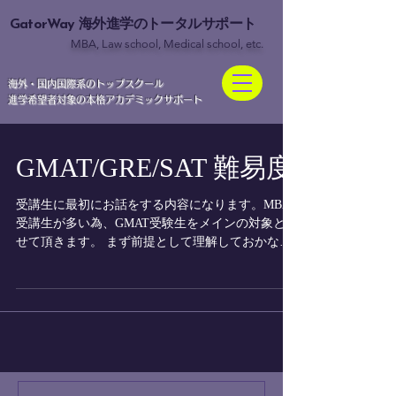
GatorWay
海外進学のトータルサポート
MBA, Law school, Medical school, etc.
​海外・国内国際系のトップスクール
進学希望者対象の本格アカデミックサポート
GMAT/GRE/SAT 難易度
受講生に最初にお話をする内容になります。MBA
受講生が多い為、GMAT受験生をメインの対象とさ
せて頂きます。 まず前提として理解しておかなけ
ればいけないことは、(GMAT/GREが要求される場
合）大学院の選考においてTOEFL/IELTS...