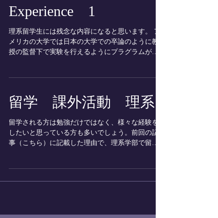
Experience 1
理系留学生には残念な内容になると思います。 ア
メリカの大学では日本の大学での卒論のように教
授の監督下で実験を行えるようにプラグラムが組
まれていません。従ってresearch experienceを
developしたい場合、原則在学中に自主的に動いて
見つけなければなりません。...
留学 課外活動 理系
留学される方は勉強だけではなく、様々な経験を
したいと思っている方も多いでしょう。前回の記
事（こちら）に記載した理由で、理系学部で留学
される方は勉強以外に十分な時間を割くことは難
しいと思いますが、理系専攻で留学される方がす
べき最重要課外活動はresearch...