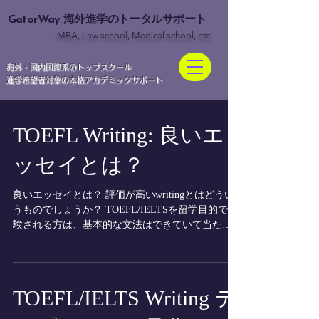
GatorWay
海外進学のトータルサポート
MBA, Law school, Medical school, etc.
​海外・国内国際系のトップスクール
進学希望者対象の本格アカデミックサポート
TOEFL Writing: 良いエ
ッセイとは？
良いエッセイとは？ 評価が高いwritingとはどうい
うものでしょうか？ TOEFL/IELTSを留学目的で受
験される方は、基本的な文法はできていて当たり
前ですし、TOEFL/IELTSのtask2を30分300 words書
くことも、厳しいですができて当たり前です。私
は留...
TOEFL/IELTS Writing テ