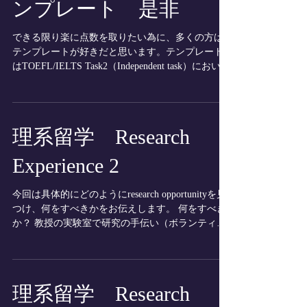
ンプレート 是非
できる限り楽に点数を取りたい為に、多くの方は
テンプレートが好きだと思います。テンプレート
はTOEFL/IELTS Task2（Independent task）におい
て、TOEFLのwriting点数が10点以下の生徒/IELTS
のwriting点数が4.5以下の生徒は若干...
理系留学 Research
Experience 2
今回は具体的にどのようにresearch opportunityを見
つけ、何をすべきかをお伝えします。 何をすべき
か？ 教授の実験室で研究の手伝い（ボランティ
ア）を長くしていても評価されることはありませ
ん。誰かの手伝いをするのではなく、必ず自分で
研究テーマを持ちデザインし、...
理系留学 Research