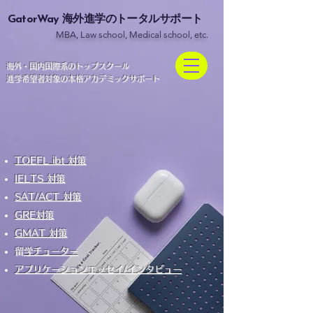
GatorWay
海外進学のトータルサポート
MBA, Law school, Medical school, etc.
​海外・国内国際系のトップスクール
進学希望者対象の本格アカデミックサポート
TOEFL ibt 対策
IELTS 対策
SAT/ACT 対策
​GRE対策
GMAT 対策
​留学チューター
アプリケーションエッセイ/インタビュー