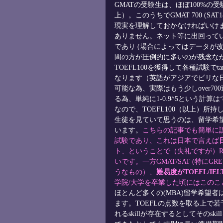
GMATの受験生は、ほぼ100%の受
上）。このうちでGMAT 700 (
現実を理解しておかなければいけ
ありません。ネット等に出回って
であり (場合によってはデータが
間の方が圧倒的に多いのが残念な
TOEFL100を獲得して各種試験でt
なります（英語がアジアでビリな
可能な為、実際はもう少しover
る為、単純に1-0.9^5という計算はでき
なので、TOEFL100（以上）所
生徒を見ていて思うのは、留学希望
います。
こちらの記事
でも簡単に説
試験であり、これは日本で言えば
ト、ということで（失礼ですが）Rea
いです。一方GMAT/SAT (特にG
うなもの）、
難易度がTOEFL/I
学院/大学を卒業した頃にはこの
ほとんど多くの(MBA)留学希望
ます。TOEFLの点数を取る上で若
れるskillが存在するとしてそのs