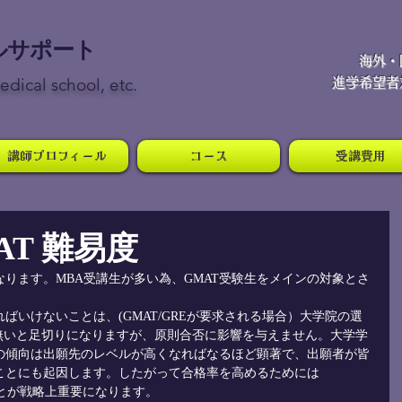
ルサポート
​海外
dical school, etc.
進学希望者
講師プロフィール
コース
受講費用
SAT 難易度
ります。MBA受講生が多い為、GMAT受験生をメインの対象とさ
ばいけないことは、(GMAT/GREが要求される場合）大学院の選
coreは無いと足切りになりますが、原則合否に影響を与えません。大学学
の傾向は出願先のレベルが高くなればなるほど顕著で、出願者が皆
ことにも起因します。したがって合格率を高めるためには
ることが戦略上重要になります。