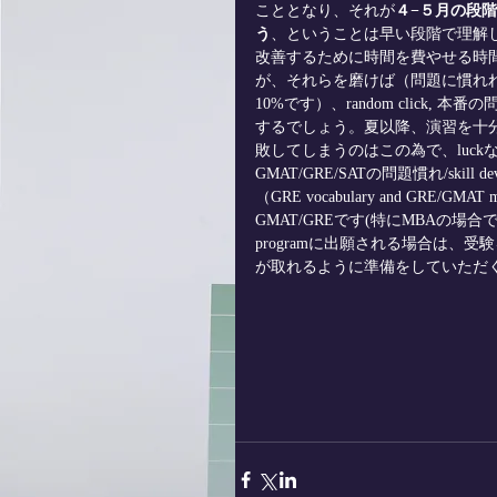
こととなり、それが
４−５月の段
う
、ということは早い段階で理解
改善するために時間を費やせる時間は残され
が、それらを磨けば（問題に慣れれば
10%です）、random click,
するでしょう。夏以降、演習を十分
敗してしまうのはこの為で、luc
GMAT/GRE/SATの問題慣れ/skill 
（GRE vocabulary and GR
GMAT/GREです(特にMBAの場
programに出願される場合は、受験
が取れるように準備をしていただくことを