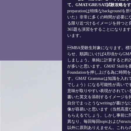
て、GMAT/GRE/SAT試験攻
preparationは特殊なbackgro
いた）非常に多くの時間が必要に
る限り近づけるイメージを持つと良いで
365題も演習をすることになります
います。
MBA受験生対象になります。標
らせ、順調にいけば4月頃からGM
しましょう。単純に計算すると約2
が多いと思います。GMAT Skill
Foundationを押し上げる為
す。GMAT Grammarは知識を入
でしょう）になる可能性が高いです
意味が取りやすい表現がされてい
書いた英文を添削するイメージを
自分でまっとうなwritingが
像が容易いと思います（当然高度なr
もらえるでしょう。しかし事前に
異なり、毎回毎回topicおよびst
以外に原則ありえません。これらのセクショ