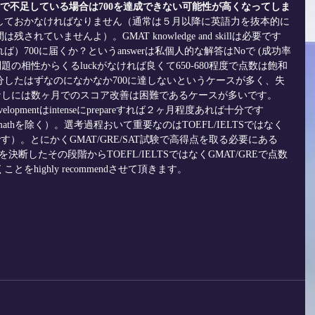
階で不足している場合は700を達成できない可能性が高くなってしま
しておかなければなりません（通常は５月以降に英語力を抜本的に
ていませんよ）。GMAT knowledge and skillは必要です
）700に届くか？というanswerは私個人的な解答はNoで (成功率
 本番の問題の相性からくるluckがなければ良くて650-680程度で点数は飽和
したはずなのになかなか700に達しないというケースが多く、失
kなしには数ヶ月でのスコア改善は困難であるケースが多いです。
developmentはintenseにprepareすれば２ヶ月程度あれば十分です
E/GMAT mathを除く）。選考過程おいて重要なのはTOEFL/IELTSではなく
合です）。とにかくGMAT/GRE/SAT試験で高得点を取る必要にある
を決断したその段階からTOEFL/IELTSではなくGMAT/GREで点数
highly recommendさせて頂きます。