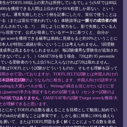
験生がTOEFL100以上の実力は所持しているでしょう(SATでは80以
SAT1400)を獲得できる人間は上位わずか10％程度しか居ない、という
ません。通常失敗したという例を記事にしたり、宣伝で使うことは
いる（または宣伝で使われている）体験談等は
一握りの成功者の例
改ざんされている...?）、同じように努力をし、影で失敗している人
がら現実です。公式が発表しているデータに基づくと、自分が
arget scoreを獲得できる確率は単純に見積もると約10%ということに
日本人が特別に成績が良いということは考えられません。5回受験
700達成率は高まるかもしれませんが、毎試験優秀な受験生が追加され
ないでしょう。）GMAT720を狙う場合、720は約 95 percentile
持している受験者のうち上位5％に入らなければ720は取れません。
者はTOEFLという試験がどういうものか、そもそも理解を誤って
明させて頂いておりますが、TOEFL/IELTS試験とは外国人向けの
日本語検定試験
のようなものに相当します。外国人向けの語学テス
dingも大変レベルが低く、Writingの採点も信じがたいほどに甘
RE) はnativeの学力を測定するための試験であり（センター試験のよ
ELTSの比ではありません
。GMAT/SAT等の試験でtarget scoreを獲得/大
ことが理解できると思います。
者はとにかくTOEFLの点数を越えることを目標として勉強し始めてい
干のskillが必要なことは事実です。しかし仮に簡単に100を越えら
killを磨いて、またはTOEFL問題を多く解くことによって点数を達成