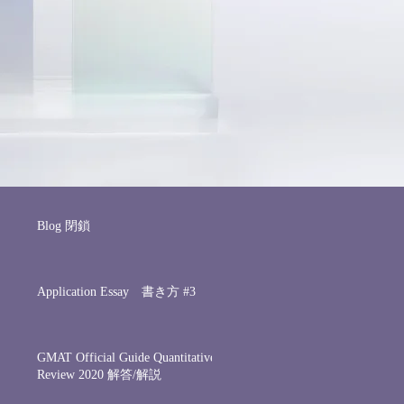
Blog 閉鎖
Application Essay 書き方 #3
GMAT Official Guide Quantitative
Review 2020 解答/解説