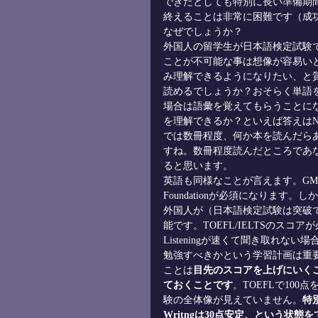
できたとしても特別に長い準備期間を
終えることは非常に困難です（成功
なぜでしょうか？
外国人の留学生が日本語検定試験
ことが不可能な事は想像が容易い
み理解できるようになりたい、と
読めるでしょうか？おそらく単語
場合は語彙を覚えてもらうことに
を理解できるか？といえば答えは
では数冊程度、何か本を読んだら
すね。数冊程度読んだところであ
ると思います。
英語も同様なことが言えます。GMAT/
Foundationが必須になります。
外国人が（日本語検定試験は突破
能です。TOEFL/IELTSのス
Listeningが速くて聞き取れな
勉強すべきかという学習計画は重要になりま
ことは
目先のスコアを上げにいくことでは
ておくことです
。TOEFLで10
験の全体像が見えていません。
特
Writngは30点安定、という状態