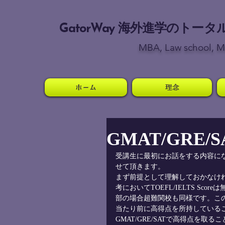
GatorWay
海外進学のトータ
MBA, Law school, Me
ホーム
理念
GMAT/GRE/
受講生に最初にお話をする内容にな
せて頂きます。
まず前提として理解しておかなけれ
考においてTOEFL/IELTS S
部の場合超難関校も同様です。こ
当たり前に高得点を所持している
GMAT/GRE/SATで高得点を取