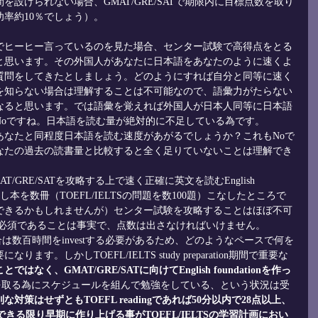
設けられない場合、GMAT/GRE/SATで期限内に目標点数を取り
率約10％でしょう）。
でヒーヒー言っているのを見た場合、センター試験で高得点をとる
と思います。その外国人があなたに日本語をあなたのように速くよ
質問をしてきたとしましょう。どのようにすれば自分と同等に速く
を知らない場合は理解することは不可能なので、語彙力がたらない
なると思います。では語彙を覚えれば外国人が日本人同等に日本語
Noですね。日本語を読む量が絶対的に不足している為です。
あなたと同程度日本語を読む速度があがるでしょうか？これもNoで
なたの過去の読書量と比較すると全く足りていないことは理解でき
GRE/SATを攻略する上で速く正確に英文を読むEnglish 
しかし本を数冊（TOEFL/IELTSの問題を数100題）こなしたところで
できるかもしれませんが）センター試験を攻略することはほぼ不可
コアが必須であることは事実で、点数は出さなければいけません。
い場合は数百時間をinvestする必要があるため、どのようなペースで何を
す。しかしTOEFL/IELTS study preparation期間で重要な
なく、GMAT/GRE/SATに向けてEnglish foundationを作っ
0点を取る為にスケジュールを組んで勉強をしている、という状況は受
別な対策はせずともTOEFL readingであれば50分以内で28点以上、
をできる限り早期に作り上げる事がTOEFL/IELTSの学習計画におい