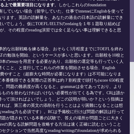
略をする上で最重要項目になります
。しかしこれらのfoundation 
undを所有していない場合（留学していた、仕事でintenseにEnglishを使って
なります。英語の読解量を、あなたの過去の日本語の読解量にでき
しょう。仮にTOEFL/IELTSのredaingを１年１題取り組めば
が、その程度のreading演習では全く足らない事は理解できると思
準的な出願戦略を練る場合、おそらく3月程度までにTOEFLを終わ
ATの勉強を開始、というケースが多いと思います。出願校を10校と
0本のessayを用意する必要があり、出願校の選定等も行っていく人
を磨くこと、と並行してこれらの作業を開始させる場合、English 
に時間を費やすこと（超膨大な時間が必要になります）は不可能になりま
れて本番獲得できる実際の正答率は約７割程度で頭打ち(score 650程度
。問題の難易度が高くなると、grammarは全てあっており、より
るものを拾わなければいけない必要性が出てくる為です。CRは誰か
持って頂ければよいでしょう。どこの説明が弱いか？という指摘は
書けなければ、第三者の英文の添削を行うことはより困難になることは想
eading力も必須です）。RCは予備校に行けば問題の解説は行って
問題が隠されている本番の試験で、答えの場所が問題ごとに大きく
ructureの異なる読解問題を攻略する方法は速く正確に読むということ
ンで当然高度なreading/writingのfoundationが求められる