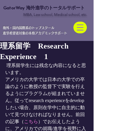
GatorWay
海外進学のトータルサポート
MBA, Law school, Medical school, etc.
​海外・国内国際系のトップスクール
進学希望者対象の本格アカデミックサポート
理系留学 Research
Experience 1
 理系留学生には残念な内容になると思
います。
アメリカの大学では日本の大学での卒
論のように教授の監督下で実験を行え
るようにプラグラムが組まれていませ
ん。従ってresearch experienceをdevelop
したい場合、原則在学中に自主的に動
いて見つけなければなりません。前回
の記事（
こちら
）でお伝えしたよう
に、アメリカでの就職/進学を視野に入