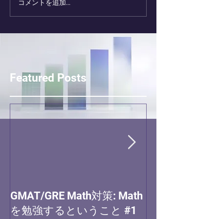
コメントを追加…
Featured Posts
GMAT/GRE Math対策: Math
(MBA) アプ
を勉強するということ #1